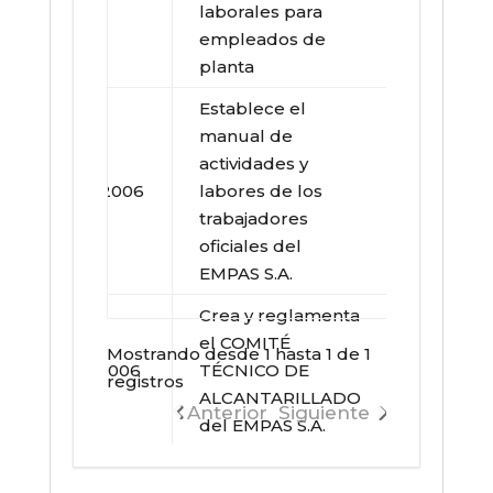
laborales para
empleados de
planta
Establece el
manual de
actividades y
30/10/2006
labores de los
trabajadores
Resoluc
oficiales del
EMPAS S.A.
Crea y reglamenta
el COMITÉ
Mostrando desde 1 hasta 1 de 1
01/12/2006
TÉCNICO DE
registros
ALCANTARILLADO
Resoluc
Anterior
Siguiente
del EMPAS S.A.
Crea y reglamenta