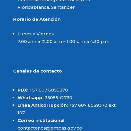
Floridablanca, Santander
Horario de Atención
Lunes a Viernes
7:00 a.m a 12:00 a.m – 1:00 p.m a 4:30 p.m
Canales de contacto
PBX:
+57 607 6059370
Whatsapp:
3505542730
Mostrando d
Línea Anticorrupción:
+57 607 6059370 ext.
10 registros
107
An
Correo institucional:
contactenos@empas.gov.co