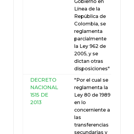
Gobierno en
Línea de la
República de
Colombia, se
reglamenta
parcialmente
la Ley 962 de
LEY
2005, y se
734
dictan otras
DE
disposiciones"
2002
DECRETO
"Por el cual se
LEY
NACIONAL
reglamenta la
1010
1515 DE
Ley 80 de 1989
DE
2013
en lo
2006
concerniente a
las
transferencias
secundarias y