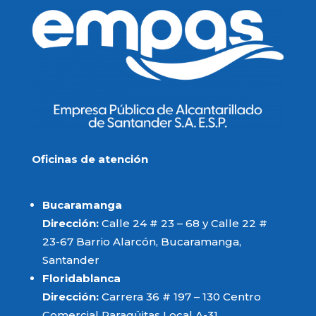
del EMPAS S.A.
Resoluc
Oficinas de atención
Resoluc
Bucaramanga
Dirección:
Calle 24 # 23 – 68 y Calle 22 #
23-67 Barrio Alarcón, Bucaramanga,
Resoluc
Santander
Floridablanca
Dirección:
Carrera 36 # 197 – 130 Centro
Comercial Paragüitas Local A-31