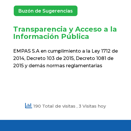
manual de
métodos y
Buzón de Sugerencias
procedimientos
de la EMPAS S.A.
Transparencia y Acceso a la
Resoluc
Crea el comité de
Información Pública
evaluación y
avaluo para dar de
EMPAS S.A en cumplimiento a la Ley 1712 de
19/12/2006
baja bienes
2014, Decreto 103 de 2015, Decreto 1081 de
muebles de
2015 y demás normas reglamentarias
propiedad de la
Resoluc
EMPAS S.A.
Adopta modelos
estándar de
19/12/2006
control interno
190 Total de visitas
, 3 Visitas hoy
MECI
Adopta el manual
Resoluc
20/12/2006
de interventoria