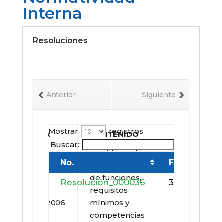
Interna
Resoluciones
Anterior
Siguiente
Mostrar
registros
Mostrar
FECHA
CONTENIDO
Buscar:
Buscar:
Establece el
No.
FECHA
No.
manual especifico
de funciones,
Resolución_000036
Resoluc
30/07/2026
requisitos
20/10/2006
mínimos y
competencias