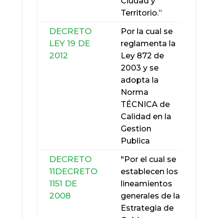
Ciudad y
Territorio.”
LEY
DECRETO
1474
Por la cual se
LEY 19 DE
DE
reglamenta la
2012
2011
Ley 872 de
2003 y se
adopta la
Norma
TÉCNICA de
Calidad en la
Gestion
Publica
DECRETO
"Por el cual se
11
DECRETO
LEY 8
establecen los
1151 DE
DE
lineamientos
2008
1993
generales de la
Estrategia de