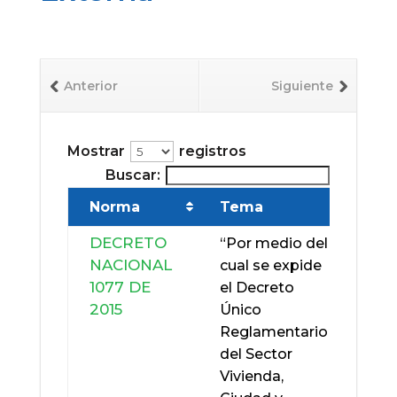
Anterior
Siguiente
Mostrar
registros
Mostrar
Buscar:
Bus
Norma
Tema
NOR
DECRETO
LEY
“Por medio del
NACIONAL
142 D
cual se expide
1077 DE
1994
el Decreto
2015
Único
Reglamentario
del Sector
Vivienda,