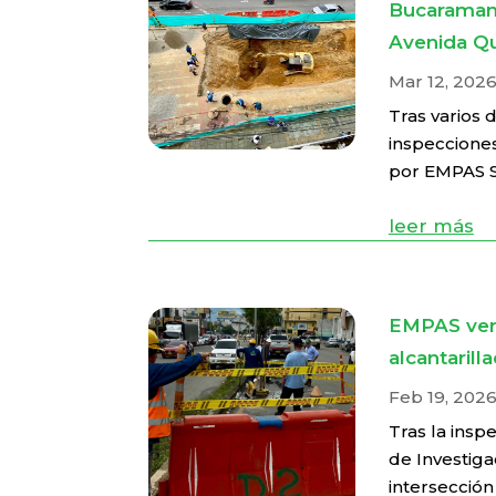
Bucaramang
Avenida Q
Mar 12, 202
Tras varios 
inspecciones
por EMPAS S.A
leer más
EMPAS veri
alcantaril
Feb 19, 202
Tras la insp
de Investiga
intersección 