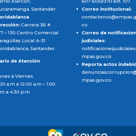
arrio Alarcón,
607 6059370 ext. 107
ucaramanga, Santander
Correo institucional:
loridablanca
contactenos@empas.g
irección:
Carrera 36 #
co
97 – 130 Centro Comercial
Correo de notificacio
aragüitas Local A-31
judiciales:
loridablanca, Santander
notificacionesjudicial
mpas.gov.co
ario de Atención
Reporta actos indebi
denunciascorrupcion
unes a Viernes
mpas.gov.co
00 a.m a 12:00 a.m – 1:00
.m a 4:30 p.m