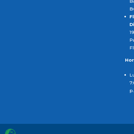
B
B
F
D
1
P
F
Hor
L
7:
p