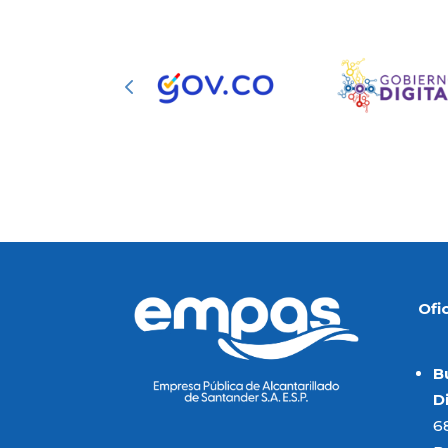
Ofi
B
D
6