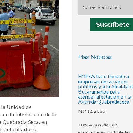
Suscribete
Más Noticias
EMPAS hace llamado a
empresas de servicios
públicos y a la Alcaldía 
Bucaramanga para
atender afectación en la
Avenida Quebradaseca
r la Unidad de
Mar 12, 2026
 en la intersección de la
da Quebrada Seca, en
Tras varios días de
cantarillado de
excavaciones controladas,