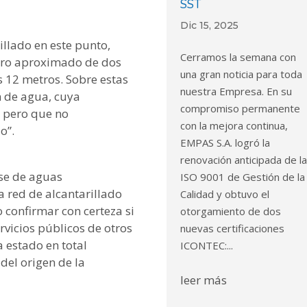
SST
Dic 15, 2025
illado en este punto,
Cerramos la semana con
tro aproximado de dos
una gran noticia para toda
 12 metros. Sobre estas
nuestra Empresa. En su
n de agua, cuya
compromiso permanente
 pero que no
con la mejora continua,
o”.
EMPAS S.A. logró la
renovación anticipada de l
rse de aguas
ISO 9001 de Gestión de la
a red de alcantarillado
Calidad y obtuvo el
o confirmar con certeza si
otorgamiento de dos
ervicios públicos de otros
nuevas certificaciones
 estado en total
ICONTEC:...
del origen de la
leer más