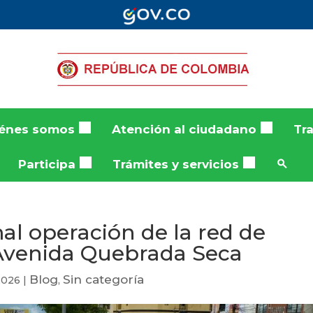
énes somos
Atención al ciudadano
Tr
Participa
Trámites y servicios
al operación de la red de
a Avenida Quebrada Seca
Blog
Sin categoría
2026
|
,