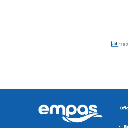
1162
Ofi
B