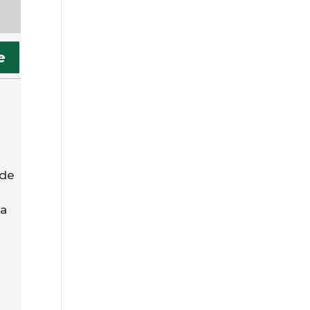
e
 de
la