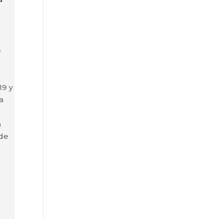
e
e
19 y
a
a
 de