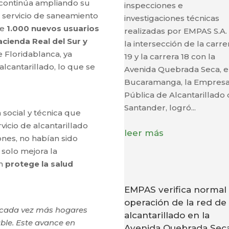
 continúa ampliando su
inspecciones e
 servicio de saneamiento
investigaciones técnicas
de
1.000 nuevos usuarios
realizadas por EMPAS S.A.
cienda Real del Sur y
la intersección de la carre
e Floridablanca, ya
19 y la carrera 18 con la
alcantarillado, lo que se
Avenida Quebrada Seca, 
Bucaramanga, la Empres
Pública de Alcantarillado
Santander, logró...
 social y técnica que
vicio de alcantarillado
leer más
ones, no habían sido
 solo mejora la
én
protege la salud
EMPAS verifica normal
operación de la red de
cada vez más hogares
alcantarillado en la
ble. Este avance en
Avenida Quebrada Sec