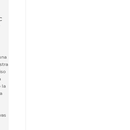
C
y
una
stra
iso
a
 la
la
vas