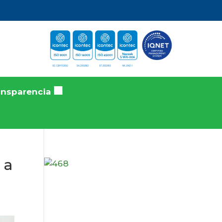
ansparencia
 a
a