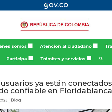
énes somos
Atención al ciudadano
Tr
Participa
Trámites y servicios
 usuarios ya están conectados
lado confiable en Floridablanc
Blog
2025
|