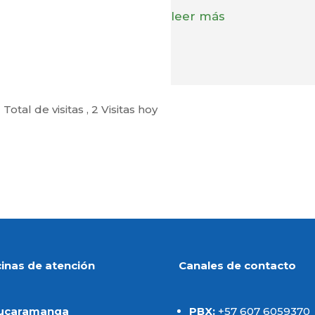
leer más
 Total de visitas
, 2 Visitas hoy
cinas de atención
Canales de contacto
ucaramanga
PBX:
+57 607 6059370