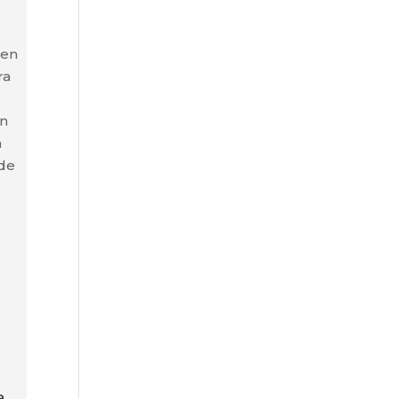
 en
ra
en
a
 de
a